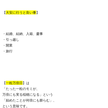
【
大安に行うと良い事
】
・結婚、結納、入籍、慶事
・引っ越し
・開業
・旅行
【
一粒万倍日
】は
「たった一粒のモミが、
万倍にも実る稲穂になる」という
「始めたことが何倍にも膨らむ」、
という意味です。