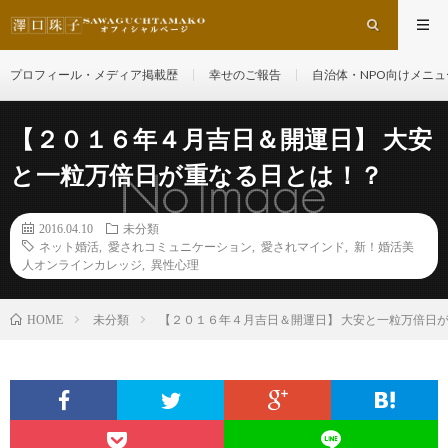
プロフィール・メディア掲載歴
幸せのご報告
自治体・NPO向けメニュ
【２０１６年４月吉日＆開運日】 大安
と一粒万倍日が重なる日とは！？
2016.04.10
未分類
ネット婚活
,
愛されコミュニケーション
,
愛されマインド
,
新！婚活美
人オンラインカレッジ
,
異性心理
未分類
【２０１６年４月吉日＆開運日】 大安と一粒万倍日
HOME