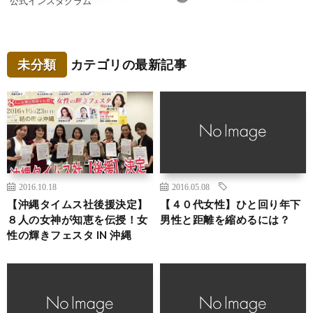
公式インスタグラム
未分類
カテゴリの最新記事
2016.10.18
2016.05.08
【沖縄タイムス社後援決定】
【４０代女性】ひと回り年下
８人の女神が知恵を伝授！女
男性と距離を縮めるには？
性の輝きフェスタ IN 沖縄