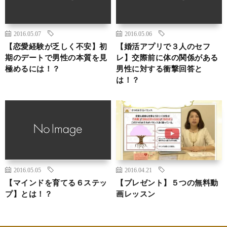
2016.05.07
2016.05.06
【恋愛経験が乏しく不安】初
【婚活アプリで３人のセフ
期のデートで男性の本質を見
レ】交際前に体の関係がある
極めるには！？
男性に対する衝撃回答と
は！？
2016.05.05
2016.04.21
【マインドを育てる６ステッ
【プレゼント】５つの無料動
プ】とは！？
画レッスン