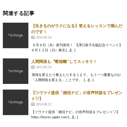
関連する記事
【生きるのがラクになる】答えをレッスンで掴んだ
のです！
2016.04.16
６月９日（木）新刊発売！ 【澤口珠子出版記念イベント】
６月１２日（日）東京 […][…]
人間関係も〝断捨離″してスッキリ！
2013.03.24
環境を変えたり整えたりするうえで、 もう一つ重要なのが、
「人間関係を変える」ことです。 […][…]
【ツヴァイ提供「婚活ナビ」の音声対談をプレゼン
ト♡】
2014.08.12
【ツヴァイ提供「婚活ナビ」の音声対談をプレゼント♡】
https://itunes.apple.com […][…]