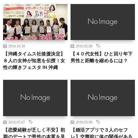
2016.10.18
2016.05.08
【沖縄タイムス社後援決定】
【４０代女性】ひと回り年下
８人の女神が知恵を伝授！女
男性と距離を縮めるには？
性の輝きフェスタ IN 沖縄
2016.05.07
2016.05.06
【恋愛経験が乏しく不安】初
【婚活アプリで３人のセフ
期のデートで男性の本質を見
レ】交際前に体の関係がある