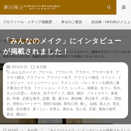
プロフィール・メディア掲載歴
幸せのご報告
自治体・NPO向けメニュ
「みんなのメイク」にインタビュー
が掲載されました！
2014.03.20
未分類
みんなのメイク
,
アピール
,
アプローチ
,
アラサー
,
アラサー女子
,
ア
ラサー婚活
,
アラフォー
,
アラフォー女子
,
アラフォー婚活
,
イベント
,
イ
ンタビュー
,
コミュニケーション
,
テクニック
,
バレンタインを婚活に最
大限活かす方法
,
ファッション
,
メイク
,
レッスン
,
体験会
,
合コン
,
告白
,
大人の片思い
,
大好き
,
女子力アップ
,
婚活
,
婚活 ベストセラー
,
家庭
的
,
幹事
,
必要な条件
,
恋愛
,
愛
,
愛され
,
断捨離
,
澤口珠子
,
片思い
,
理想
の
,
理想のパートナー
,
理想の結婚
,
異性心理
,
癒し
,
結婚
,
美人力
,
美女
,
美肌
,
自分磨き
,
若々しい
,
衣替え
,
褒める
,
見た目
,
言葉
,
運命の相手
,
香水
,
魔法の
未分類
「みんなのメイク」にインタビューが掲載されました
HOME