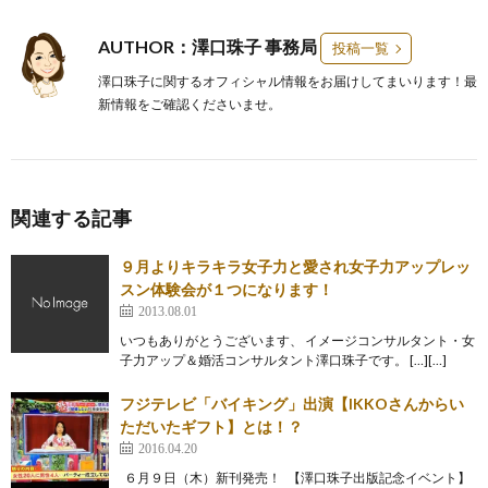
AUTHOR：澤口珠子 事務局
投稿一覧
澤口珠子に関するオフィシャル情報をお届けしてまいります！最
新情報をご確認くださいませ。
関連する記事
９月よりキラキラ女子力と愛され女子力アップレッ
スン体験会が１つになります！
2013.08.01
いつもありがとうございます、 イメージコンサルタント・女
子力アップ＆婚活コンサルタント澤口珠子です。 […][…]
フジテレビ「バイキング」出演【IKKOさんからい
ただいたギフト】とは！？
2016.04.20
６月９日（木）新刊発売！ 【澤口珠子出版記念イベント】