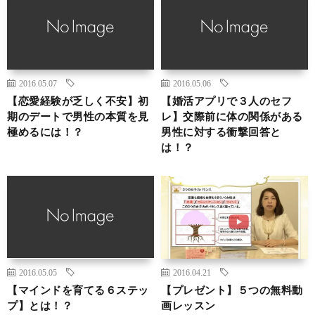
2016.05.07
2016.05.06
【恋愛経験が乏しく不安】初
【婚活アプリで３人のセフ
期のデートで男性の本質を見
レ】交際前に体の関係がある
極めるには！？
男性に対する衝撃回答と
は！？
2016.05.05
2016.04.21
【マインドを育てる６ステッ
【プレゼント】５つの無料動
プ】とは！？
画レッスン