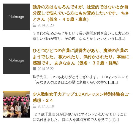
独身の方はもちろんですが、社交的ではないとか自
分探しで悩んでいる方にもお奨めしたいです。 ちさ
とさん（仮名・４０歳・東京）
2014.05.23
３０代の初めから７年という長い期間お付き合いした方との
悲しい別れが有り、その後、なんとかしたいという […][…]
ひとつひとつの言葉に説得力があり、魔法の言葉の
ようでした。 救われたり、気付かされたり。本当に
感謝です。 あきなさん（仮名・３２歳・群馬）
2014.05.22
珠子先生、いつもありがとうございます。 １Dayレッスンで
「みなさんのよさはこの壁に米粒くらいの字で […][…]
少人数制女子力アップ１DAYレッスン特別体験会ご
感想・２４
2017.03.18
２７歳千葉 自分が日頃いかにマインドが低いかということ
に気付きました。 特に人を減点方式で人を見て […][…]