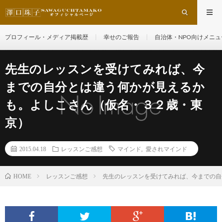
プロフィール・メディア掲載歴
幸せのご報告
自治体・NPO向けメニュ
先生のレッスンを受けてみれば、今
までの自分とは違う何かが見えるか
も。よしこさん（仮名・３２歳・東
京）
2015.04.18
レッスンご感想
マインド
,
愛されマインド
レッスンご感想
先生のレッスンを受けてみれば、今までの自
HOME