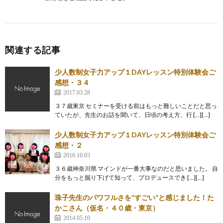
関連する記事
少人数制女子力アップ１DAYレッスン特別体験会ご
感想・３４
2017.03.28
３７歳東京 セミナーを受ける前はもっと難しいことだと思っ
ていたが、先生のお話を聞いて、日頃の考え方、行 […][…]
少人数制女子力アップ１DAYレッスン特別体験会ご
感想・２
2016.10.03
３６歳神奈川県 マインドが一番大事なのだと思いました。 自
分をもっと掘り下げて知って、プロデュースでき […][…]
珠子先生のパワフルさを“すごい”と感じました！た
かこさん（仮名・４０歳・東京）
2014.05.10