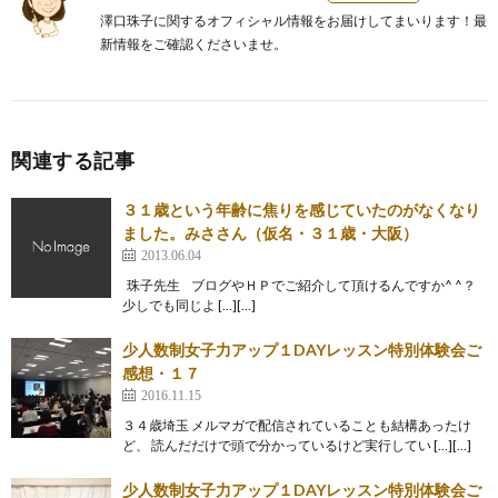
澤口珠子に関するオフィシャル情報をお届けしてまいります！最
新情報をご確認くださいませ。
関連する記事
３１歳という年齢に焦りを感じていたのがなくなり
ました。みささん（仮名・３１歳・大阪）
2013.06.04
珠子先生 ブログやＨＰでご紹介して頂けるんですか^ ^？
少しでも同じよ […][…]
少人数制女子力アップ１DAYレッスン特別体験会ご
感想・１７
2016.11.15
３４歳埼玉 メルマガで配信されていることも結構あったけ
ど、 読んだだけで頭で分かっているけど実行してい […][…]
少人数制女子力アップ１DAYレッスン特別体験会ご