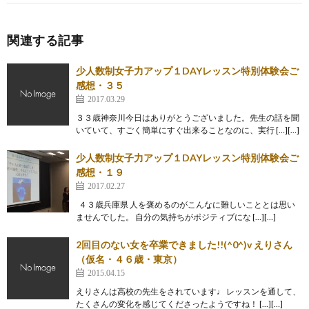
関連する記事
少人数制女子力アップ１DAYレッスン特別体験会ご
感想・３５
2017.03.29
３３歳神奈川今日はありがとうございました。先生の話を聞
いていて、すごく簡単にすぐ出来ることなのに、実行 […][…]
少人数制女子力アップ１DAYレッスン特別体験会ご
感想・１９
2017.02.27
４３歳兵庫県 人を褒めるのがこんなに難しいこととは思い
ませんでした。 自分の気持ちがポジティブにな […][…]
2回目のない女を卒業できました!!(^0^)v えりさん
（仮名・４６歳・東京）
2015.04.15
えりさんは高校の先生をされています♩ レッスンを通して、
たくさんの変化を感じてくださったようですね！ […][…]