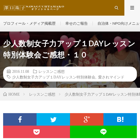
プロフィール・メディア掲載歴
幸せのご報告
自治体・NPO向けメニュ
少人数制女子力アップ１DAYレッスン
特別体験会ご感想・１０
2016.11.08
レッスンご感想
少人数制女子力アップ１DAYレッスン特別体験会
,
愛されマインド
レッスンご感想
少人数制女子力アップ１DAYレッスン特別
HOME