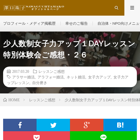
プロフィール・メディア掲載歴
幸せのご報告
自治体・NPO向けメニュ
少人数制女子力アップ１DAYレッスン
特別体験会ご感想・２６
2017.03.20
レッスンご感想
アラサー婚活
,
アラフォー婚活
,
ネット婚活
,
女子力アップ
,
女子力ア
ップレッスン
,
自分磨き
レッスンご感想
少人数制女子力アップ１DAYレッスン特別
HOME