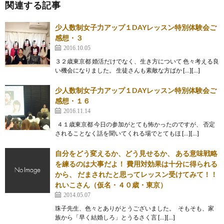
関連する記事
少人数制女子力アップ１DAYレッスン特別体験会ご
感想・３
2016.10.05
３２歳東京都 婚活だけでなく、生き方について 色々考える良
い機会になりました。 生徒さんも素敵な方ばか […][…]
少人数制女子力アップ１DAYレッスン特別体験会ご
感想・１６
2016.11.14
４１歳東京都 今日の参加がとても怖かったのですが、 否定
されることなく話を聞いてくれる場でとてもほ […][…]
自分をどう変えるか、どう見せるか、 ある意味戦略
を練るのは大事だよ！ 費用対効果は十分に得られる
から、 だまされたと思ってレッスン受けてみて！！
れいこさん（仮名・４０歳・東京）
2014.05.07
珠子先生、色々とありがとうございました。 そもそも、家
族から「早く結婚しろ」とうるさく言 […][…]