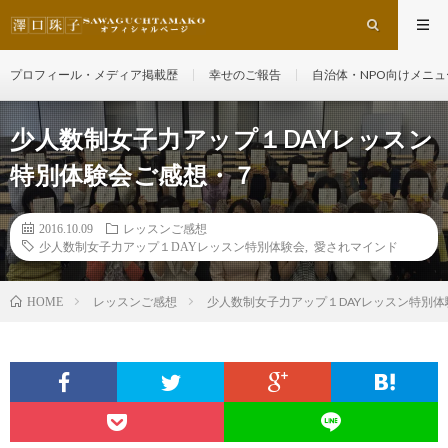
プロフィール・メディア掲載歴
幸せのご報告
自治体・NPO向けメニュ
少人数制女子力アップ１DAYレッスン
特別体験会ご感想・７
2016.10.09
レッスンご感想
少人数制女子力アップ１DAYレッスン特別体験会
,
愛されマインド
レッスンご感想
少人数制女子力アップ１DAYレッスン特別
HOME