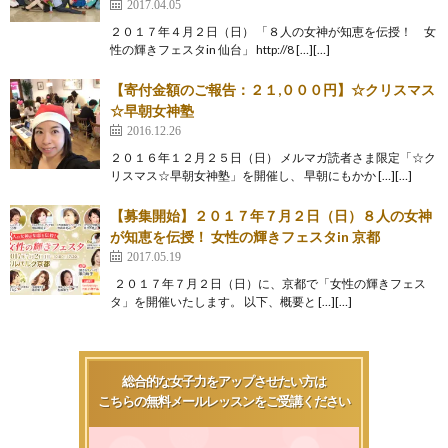
2017.04.05
２０１７年４月２日（日） 「８人の女神が知恵を伝授！ 女
性の輝きフェスタin 仙台」 http://8 […][…]
【寄付金額のご報告：２１,０００円】☆クリスマス
☆早朝女神塾
2016.12.26
２０１６年１２月２５日（日） メルマガ読者さま限定「☆ク
リスマス☆早朝女神塾」を開催し、 早朝にもかか […][…]
【募集開始】２０１７年７月２日（日）８人の女神
が知恵を伝授！ 女性の輝きフェスタin 京都
2017.05.19
２０１７年７月２日（日）に、京都で「女性の輝きフェス
タ」を開催いたします。 以下、概要と […][…]
総合的な女子力をアップさせたい方は
こちらの無料メールレッスンをご受講ください