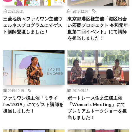
2021.09.21
2019.12.08
三菱地所 × ファミワン主催ウ
東京都港区様主催「港区出会
ェルネスプログラムにてゲス
い応援プロジェクト 令和元年
ト講師登壇しました！
度第二回イベント」にて講師
を担当しました！
2019.10.19
2019.09.15
ファミワン様主催「ミライ
ボートレース住之江様主催
fes’2019」にてゲスト講師を
「Woman’s Meeting」にて
担当しました！
プレミアムトークショーを担
当しました！