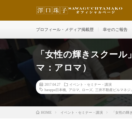
その人の魅力を最大限に輝かせ、どんどん自分を好きにな
プロフィール・メディア掲載歴
幸せのご報告
「女性の輝きスクール
マ：アロマ）
2017.04.27
イベント・セミナー・講演
harappa日本橋
,
アロマ
,
ローズ
,
三井不動産ビルマネジ
イベント・セミナー・講演
「女性の輝
HOME