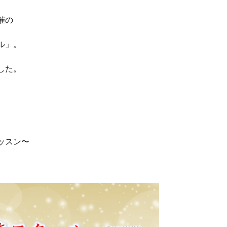
催の
ル」。
した。
ッスン〜