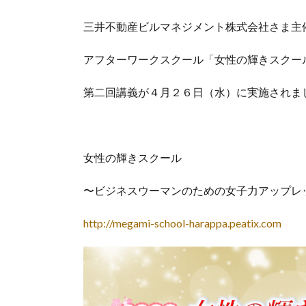
三井不動産ビルマネジメント株式会社さま主
アフターワークスクール「女性の輝きスクー
第二回講義が４月２６日（水）に実施されま
女性の輝きスクール
〜ビジネスウーマンのための女子力アップレ
http://megami-school-harappa.peatix.com