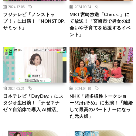
2024.12.06
2024.09.24
フジテレビ「ノンストッ
MRT宮崎放送「Check!」に
プ！」に出演！「NONSTOP!
て放送！「宮崎市で男女の出
サミット」
会いや子育てを応援するイベ
ント」
2024.05.21
2024.04.19
日本テレビ「DayDay.」にス
NHK「超多様性トークショ
タジオ生出演！「ナゼ？ナ
ー!なれそめ」に出演！「離婚
ゼ？自治体で導入 AI婚活」
して最高のパートナーになっ
た元夫婦」