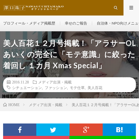
プロフィール・メディア掲載歴
幸せのご報告
自治体・NPO向けメニュ
美人百花１２月号掲載！「アラサーOL
あいくの完全に「モテ意識」に絞った
着回し １カ月 Xmas Special」
2016.11.28
メディア出演・掲載
シチュエーション
,
ファッション
,
モテ仕草
,
美人百花
メディア出演・掲載
美人百花１２月号掲載！「アラサーOLあいく
HOME