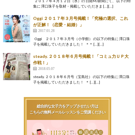
２０１７年４月１２日（水）の 日経MJ新聞にて、 以下の特
集に 澤口珠子を取材・掲載していただきま […][…]
Oggi ２０１７年３月号掲載！「究極の選択、これ
が正解！（恋愛・結婚）」
2017.01.28
Oggi ２０１７年３月号（小学館） の以下の特集に 澤口珠
子を掲載していただきました！ ＊＊ […][…]
steady. ２０１８年６月号掲載！「コミュ力ＵＰ大
作戦！」
2018.05.07
steady. ２０１８年６月号（宝島社） の以下の特集に 澤口珠
子を掲載していただきました！ ＊ […][…]
総合的な女子力をアップさせたい方は
こちらの無料メールレッスンをご受講ください