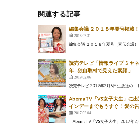
関連する記事
編集会議 ２０１８年夏号掲載
2018.07.31
編集会議 ２０１８年夏号（宣伝会議） 
読売テレビ「情報ライブ ミヤ
年…独自取材で見えた素顔 」
2019.02.06
読売テレビ 2019年2月6日生放送の、 
AbemaTV「VS女子大生」に
インデーまでもうすぐ！ 愛の
2017.02.04
AbemaTV「VS女子大生」2017年2月4