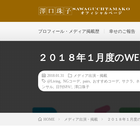
その人の魅力を最大限に輝かせ、どんどん自分を好きにな
プロフィール・メディア掲載歴
幸せのご報告
２０１８年１月度のWE
2018.01.31
メディア出演・掲載
@Living
,
NGコーデ
,
pairs
,
おすすめコーデ
,
サクラ
,
ネ
ンサル
,
日刊SPA!
,
澤口珠子
メディア出演・掲載
２０１８年１月度の
HOME