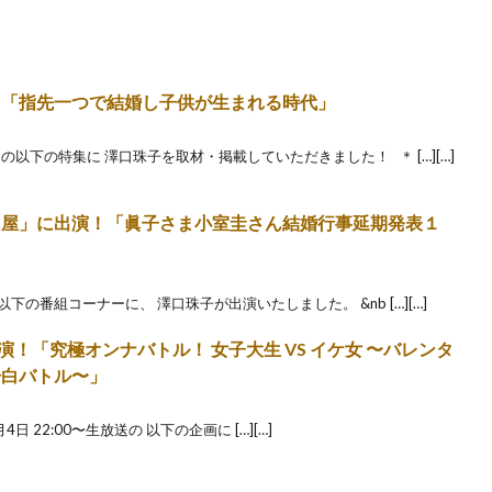
！「指先一つで結婚し子供が生まれる時代」
の以下の特集に 澤口珠子を取材・掲載していただきました！ ＊ […][…]
ネ屋」に出演！「眞子さま小室圭さん結婚行事延期発表１
以下の番組コーナーに、 澤口珠子が出演いたしました。 &nb […][…]
出演！「究極オンナバトル！ 女子大生 VS イケ女 〜バレンタ
告白バトル〜」
日 22:00〜生放送の 以下の企画に […][…]