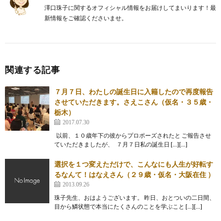
澤口珠子に関するオフィシャル情報をお届けしてまいります！最
新情報をご確認くださいませ。
関連する記事
７月７日、わたしの誕生日に入籍したので再度報告
させていただきます。さえこさん（仮名・３５歳・
栃木）
2017.07.30
以前、１０歳年下の彼からプロポーズされたと ご報告させ
ていただきましたが、 ７月７日私の誕生日 […][…]
選択を１つ変えただけで、こんなにも人生が好転す
るなんて！はなえさん（２９歳・仮名・大阪在住 ）
2013.09.26
珠子先生、おはようございます。 昨日、おとついの二日間、
目から鱗状態で本当にたくさんのことを学ぶこと […][…]