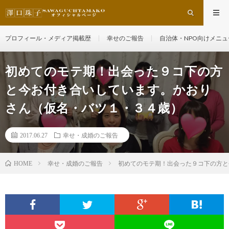
プロフィール・メディア掲載歴
幸せのご報告
自治体・NPO向けメニュ
初めてのモテ期！出会った９コ下の方
と今お付き合いしています。かおり
さん（仮名・バツ１・３４歳）
2017.06.27
幸せ・成婚のご報告
幸せ・成婚のご報告
初めてのモテ期！出会った９コ下の方と
HOME