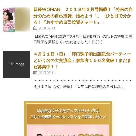
日経WOMAN ２０１９年３月号掲載！「将来の自
分のための自己投資、始めよう！」「ひと目で分か
る！『おすすめ自己投資チャート』」
2019.02.13
日経WOMAN 2019年3月号（日経BP社） の以下の特集に 澤
口珠子を掲載していただきました！ […][…]
４月２１日（日）「澤口珠子初出版記念パーティー
という名の大交流会」参加者１５０名突破！まだま
だ募集中！！
2013.03.11
＊＊＊＊＊＊＊＊＊＊＊＊＊＊＊＊＊＊＊＊＊＊＊＊＊＊＊
４月１７日（水）発売！「１年以内に理想の自分 […][…]
総合的な女子力をアップさせたい方は
こちらの無料メールレッスンをご受講ください