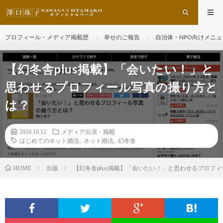
プロフィール・メディア掲載歴
幸せのご報告
自治体・NPO向けメニュ
【幻冬舎plus掲載】「会いたい！」と
思わせるプロフィール写真の撮り方と
は？
2016.10.12
メディア出演・掲載
はじめてのネット婚活
,
ネット婚活
,
幻冬舎
出版
【幻冬舎plus掲載】「会いたい！」と思わせるプロフ
HOME