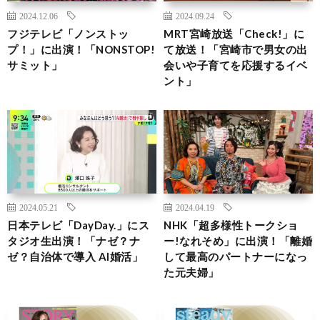
2024.12.06
2024.09.24
フジテレビ「ノンストッ
MRT宮崎放送「Check!」に
プ！」に出演！「NONSTOP!
て放送！「宮崎市で男女の出
サミット」
会いや子育てを応援するイベ
ント」
2024.05.21
2024.04.19
日本テレビ「DayDay.」にス
NHK「超多様性トークショ
タジオ生出演！「ナゼ？ナ
ー!なれそめ」に出演！「離婚
ゼ？自治体で導入 AI婚活」
して最高のパートナーになっ
た元夫婦」