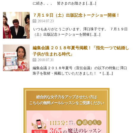
に続き。。。 皆さまのお陰さま […][…]
７月１９日（土）出版記念トークショー開催！
2014.07.23
いつもありがとうございます、澤口珠子です。 ７月１９日
（土）出版記念トークショーを開催 […][…]
編集会議 ２０１８年夏号掲載！「指先一つで結婚し
子供が生まれる時代」
2018.07.31
編集会議 ２０１８年夏号（宣伝会議） の以下の特集に 澤口
珠子を取材・掲載していただきました！ ＊ […][…]
総合的な女子力をアップさせたい方は
こちらの無料メールレッスンをご受講ください