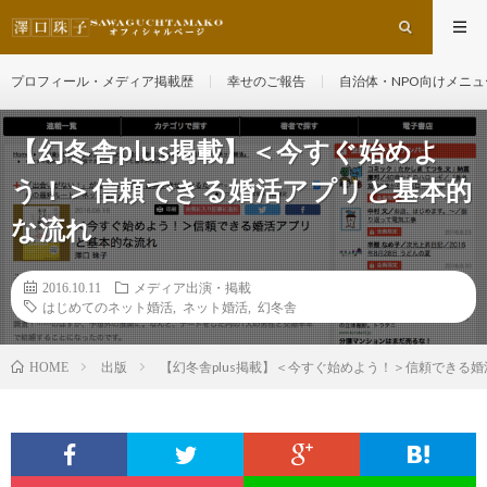
プロフィール・メディア掲載歴
幸せのご報告
自治体・NPO向けメニュ
【幻冬舎plus掲載】＜今すぐ始めよ
う！＞信頼できる婚活アプリと基本的
な流れ
2016.10.11
メディア出演・掲載
はじめてのネット婚活
,
ネット婚活
,
幻冬舎
出版
【幻冬舎plus掲載】＜今すぐ始めよう！＞信頼できる
HOME