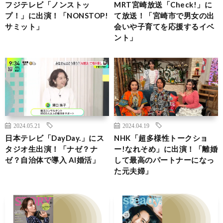
フジテレビ「ノンストッ
MRT宮崎放送「Check!」に
プ！」に出演！「NONSTOP!
て放送！「宮崎市で男女の出
サミット」
会いや子育てを応援するイベ
ント」
2024.05.21
2024.04.19
日本テレビ「DayDay.」にス
NHK「超多様性トークショ
タジオ生出演！「ナゼ？ナ
ー!なれそめ」に出演！「離婚
ゼ？自治体で導入 AI婚活」
して最高のパートナーになっ
た元夫婦」