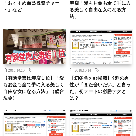
「おすすめ自己投資チャー
寿店「愛もお金も全て手に入
ト」など
る美しく自由な女になる方
法」
2016.10.20
2016.10.14
【有隣堂恵比寿店１位】「愛
【幻冬舎plus掲載】9割の男
もお金も全て手に入る美しく
性が「また会いたい」と言っ
自由な女になる方法」（総合
た、初デートの必勝テクと
法令）
は？