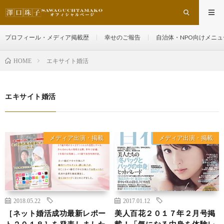
プロフィール・メディア掲載歴
幸せのご報告
自治体・NPO向けメニュ
エキサイト婚活
HOME
エキサイト婚活
メディア出演・掲載
メディア出演・掲載
2018.05.22
2017.01.12
［ネット婚活成功最新レポー
美人百花２０１７年２月号掲
ト２０１８］を発表しました
載！「気になる中身を体験レ