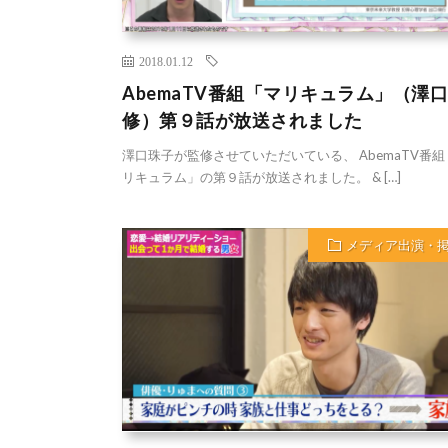
2018.01.12
AbemaTV番組「マリキュラム」（澤
修）第９話が放送されました
澤口珠子が監修させていただいている、 AbemaTV番組
リキュラム」の第９話が放送されました。 & […]
メディア出演・