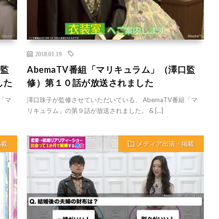
2018.01.19
口監
AbemaTV番組「マリキュラム」（澤口監
した
修）第１０話が放送されました
「マ
澤口珠子が監修させていただいている、 AbemaTV番組「マ
リキュラム」の第９話が放送されました。 & […]
掲載
メディア出演・掲載