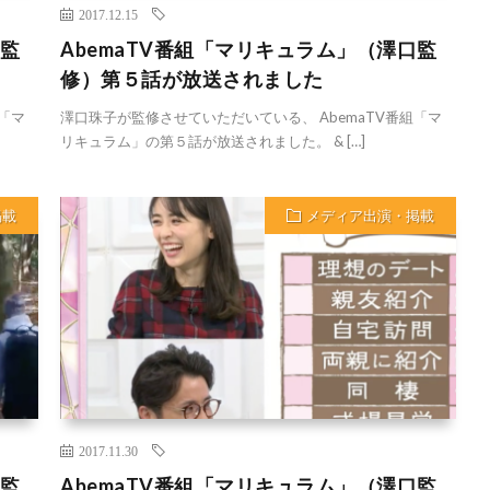
2017.12.15
口監
AbemaTV番組「マリキュラム」（澤口監
修）第５話が放送されました
「マ
澤口珠子が監修させていただいている、 AbemaTV番組「マ
リキュラム」の第５話が放送されました。 & […]
掲載
メディア出演・掲載
2017.11.30
口監
AbemaTV番組「マリキュラム」（澤口監