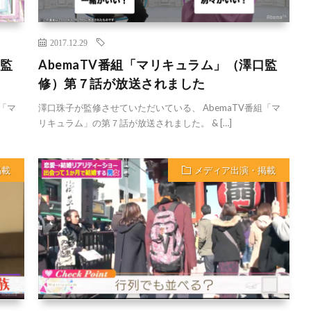
2017.12.29
口監
AbemaTV番組「マリキュラム」（澤口監
修）第７話が放送されました
「マ
澤口珠子が監修させていただいている、 AbemaTV番組「マ
リキュラム」の第７話が放送されました。 & […]
掲載
メディア出演・掲載