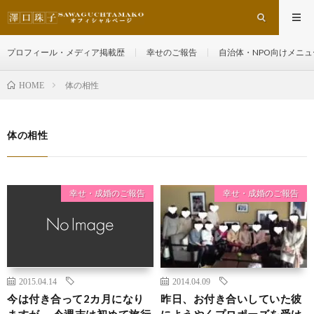
プロフィール・メディア掲載歴
幸せのご報告
自治体・NPO向けメニュ
体の相性
HOME
体の相性
幸せ・成婚のご報告
幸せ・成婚のご報告
2015.04.14
2014.04.09
今は付き合って2カ月になり
昨日、お付き合いしていた彼
ますが、 今週末は初めて旅行
にようやくプロポーズを受け