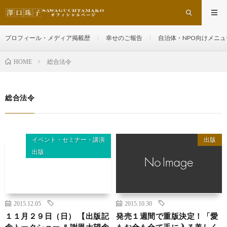
プロフィール・メディア掲載歴
幸せのご報告
自治体・NPO向けメニュ
総合法令
HOME
総合法令
イベント・セミナー・講演
出版
出版
2015.12.05
2015.10.30
１１月２９日（日） 【出版記
発売１週間で重版決定！「愛
念トークショー ＆謝恩大望念
もお金も全て手に入る美しく