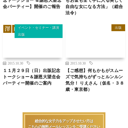
会パーティー】開催のご報告
自由な女になる方法」（総合
法令）
イベント・セミナー・講演
出版
出版
2015.10.30
2015.10.30
１１月２９日（日）出版記念
【ご感想】何もかもがスムー
トークショー＆謝恩大望念会
ズで気持ちがずっとルンルン
パーティー開催のご案内
気分！ りえさん（仮名・３８
歳・東京都）
総合的な女子力をアップさせたい方は
こちらの無料メールレッスンをご受講ください