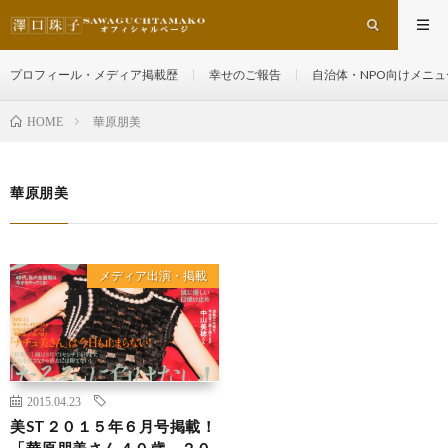
プロフィール・メディア掲載歴
幸せのご報告
自治体・NPO向けメニュ
華原朋美
HOME
華原朋美
メディア出演・掲載
2015.04.23
美ST２０１５年６月号掲載！
「華原朋美さん４０歳、２０