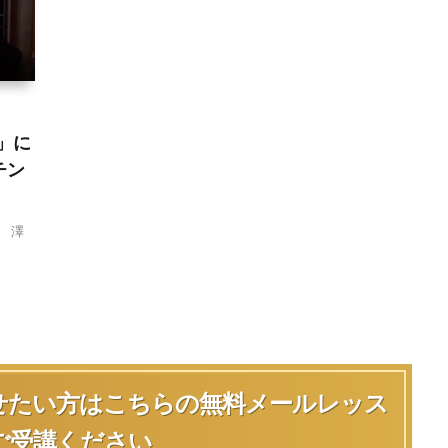
s」に
チン
、 澤
せたい方は
こちらの無料メールレッス
ご受講ください