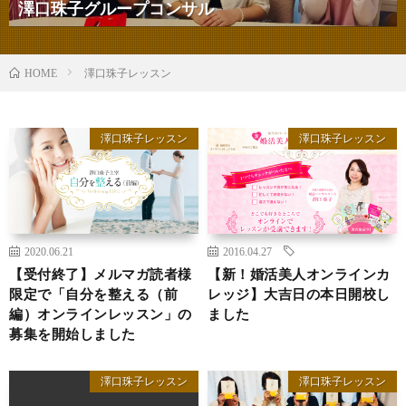
澤口珠子グループコンサル
澤口珠子レッスン
HOME
澤口珠子レッスン
澤口珠子レッスン
2020.06.21
2016.04.27
【受付終了】メルマガ読者様
【新！婚活美人オンラインカ
限定で「自分を整える（前
レッジ】大吉日の本日開校し
編）オンラインレッスン」の
ました
募集を開始しました
澤口珠子レッスン
澤口珠子レッスン