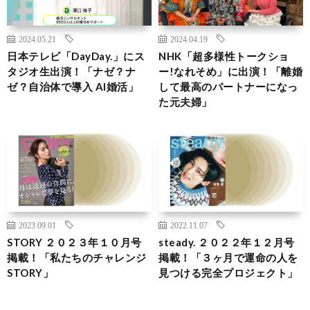
2024.05.21
2024.04.19
日本テレビ「DayDay.」にス
NHK「超多様性トークショ
タジオ生出演！「ナゼ？ナ
ー!なれそめ」に出演！「離婚
ゼ？自治体で導入 AI婚活」
して最高のパートナーになっ
た元夫婦」
2023.09.01
2022.11.07
STORY ２０２３年１０月号
steady. ２０２２年１２月号
掲載！「私たちのチャレンジ
掲載！「３ヶ月で運命の人を
STORY」
見つける完全プロジェクト」