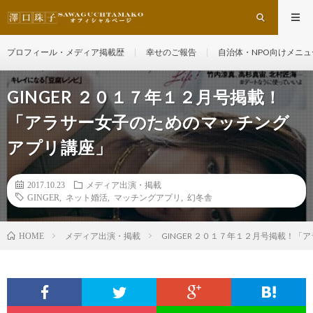
プロフィール・メディア掲載歴
幸せのご報告
自治体・NPO向けメニュ
GINGER ２０１７年１２月号掲載！
「アラサー女子のためのマッチング
アプリ講座」
2017.10.23
メディア出演・掲載
GINGER
,
ネット婚活
,
マッチングアプリ
,
幻冬舎
メディア出演・掲載
GINGER ２０１７年１２月号掲載！
HOME