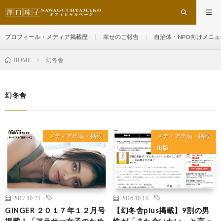
プロフィール・メディア掲載歴
幸せのご報告
自治体・NPO向けメニュ
幻冬舎
HOME
幻冬舎
メディア出演・掲載
メディア出演・掲載
出版
2017.10.23
2016.10.14
GINGER ２０１７年１２月号
【幻冬舎plus掲載】9割の男
掲載！「アラサー女子のため
性が「また会いたい」と言っ