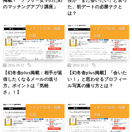
のマッチングアプリ講座」
た、初デートの必勝テクと
は？
メディア出演・掲載
メディア出演・掲載
出版
出版
2016.10.13
2016.10.12
【幻冬舎plus掲載：相手が返
【幻冬舎plus掲載】「会いた
信したくなるメールの送り
い！」と思わせるプロフィー
方。ポイントは「気軽
ル写真の撮り方とは？
さ」！】
メディア出演・掲載
メディア出演・掲載
出版
出版