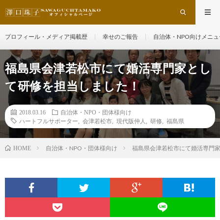
プロフィール・メディア掲載歴
幸せのご報告
自治体・NPO向けメニュ
福島県会津若松市にて婚活専門家とし
て研修を担当しました！
2018.03.16
自治体・NPO・団体様向け
ハートフルサポーター
,
会津若松市
,
現代版仲人
,
研修
,
福島県
自治体・NPO・団体様向け
福島県会津若松市にて婚活専門
HOME