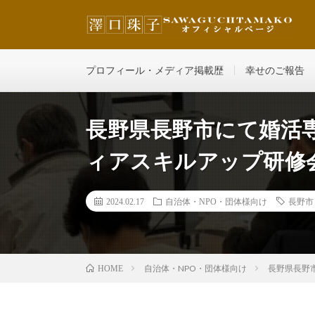
その人の魅力を最大限に輝かせ、どんどん自分を好きにな
プロフィール・メディア掲載歴
幸せのご報告
長野県長野市にて婚活
ィアスキルアップ研修
2024.02.17
自治体・NPO・団体様向け
長野市
自治体・NPO・団体様向け
長野県長野
HOME